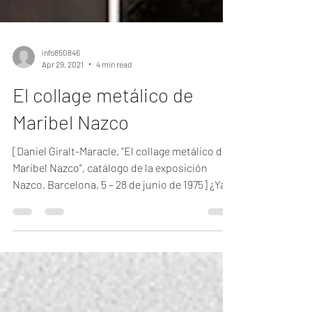
info850846
Apr 29, 2021
4 min read
El collage metálico de
Maribel Nazco
[Daniel Giralt-Maracle, “El collage metálico de
Maribel Nazco”, catálogo de la exposición
Nazco, Barcelona, 5 – 28 de junio de 1975] ¿Ya...