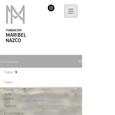
Hemeroteca
Todos
Todos
Iconos
de la
ciudad
Cuerpos
Ensamblajes