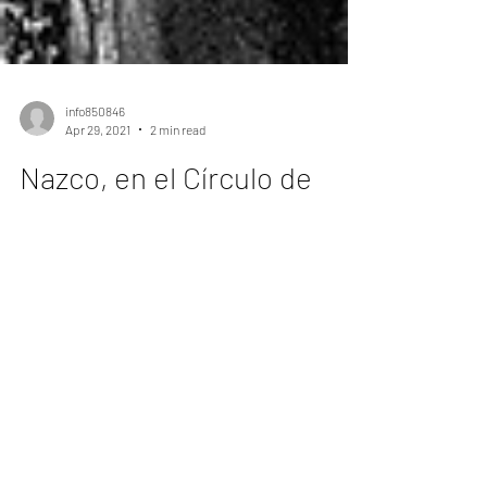
info850846
Apr 29, 2021
2 min read
Nazco, en el Círculo de
Bellas Artes
[Maud Westerdahl, “Nazco, en el Círculo de
Bellas Artes”, en El Día, Tagoror de las Artes y
las Letras, segunda época, Santa Cruz de...